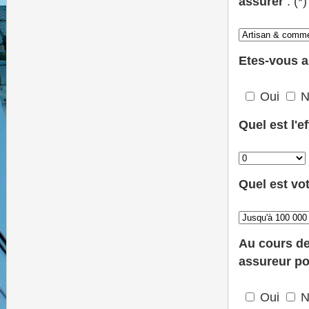
assurer
: (*)
Etes-vous a
Oui
N
Quel est l'e
Quel est vot
Au cours des
assureur po
Oui
N